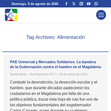
Facebook
X
Instagram
YouTube
Whats
Domingo
, 9 de agosto de 2026
page
page
page
page
page
opens
opens
opens
opens
opens
in
in
in
in
in
new
new
new
new
new
window
window
window
window
windo
Tag Archives:
Alimentación
PAE Universal y Mercados Solidarios: La bandera
de la Gobernación contra el hambre en el Magdalena
Santa Marta
By
Redacción PCT
25 de enero de 2024
Combatir la desnutrición, la deserción escolar y el
hambre, que durante décadas padecieron los
ciudadanos en el Magdalena por falta de una
política pública, trazar esta hoja de ruta fue uno de
los objetivos fundamentales del exgobernador
Carlos Caicedo, quien durante su cuatrienio