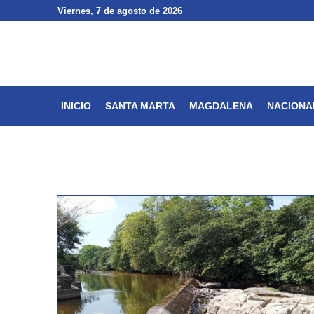
Viernes
Viernes
, 7 de agosto de 2026
, 7 de agosto de 2026
INICIO
SANTA MARTA
INICIO
SANTA MARTA
MAGDALENA
NACIONA