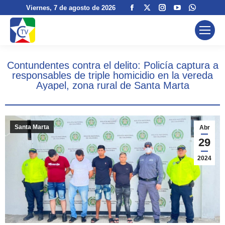
Facebook
X
Instagram
YouTube
Whatsa
Viernes
, 7 de agosto de 2026
page
page
page
page
page
opens
opens
opens
opens
opens
in
in
in
in
in
new
new
new
new
new
Contundentes contra el delito: Policía captura a
window
window
window
window
window
responsables de triple homicidio en la vereda
Ayapel, zona rural de Santa Marta
Santa Marta
Abr
29
2024