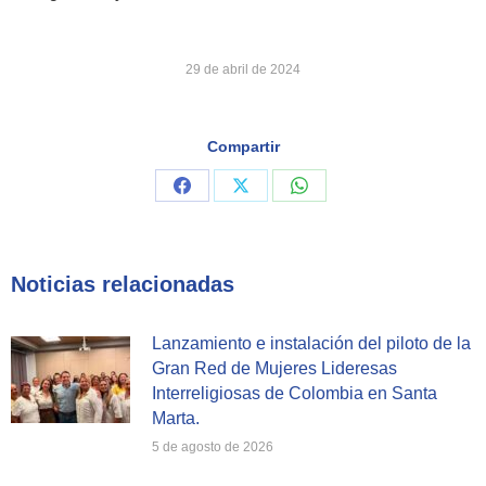
29 de abril de 2024
Compartir
Share
Share
Share
on
on
on
Facebook
X
WhatsApp
Noticias relacionadas
Lanzamiento e instalación del piloto de la
Gran Red de Mujeres Lideresas
Interreligiosas de Colombia en Santa
Marta.
5 de agosto de 2026