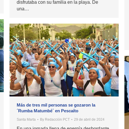
disfrutaba con su familia en la playa. De
una…
Más de tres mil personas se gozaron la
´Rumba Matumbé´ en Pescaíto
Santa Marta
By
Redacción PCT
29 de abril de 2024
En una jornada llena de energía desbordante