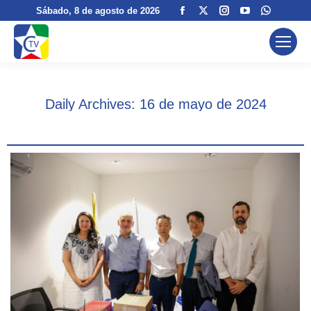
Facebook
X
Instagram
YouTube
Whatsa
Sábado
, 8 de agosto de 2026
page
page
page
page
page
opens
opens
opens
opens
opens
in
in
in
in
in
new
new
new
new
new
window
window
window
window
window
Daily Archives:
16 de mayo de 2024