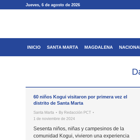
Jueves
Jueves
, 6 de agosto de 2026
, 6 de agosto de 2026
INICIO
SANTA MARTA
INICIO
SANTA MARTA
MAGDALENA
NACIONA
Da
60 niños Kogui visitaron por primera vez el
distrito de Santa Marta
Santa Marta
By
Redacción PCT
1 de noviembre de 2024
Sesenta niños, niñas y campesinos de la
comunidad Kogui, vivieron una experiencia