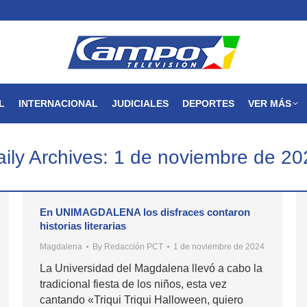
MAGDALENA
NACIONAL
INTERNACIONAL
JUDICIALES
L
INTERNACIONAL
JUDICIALES
DEPORTES
VER MÁS
ily Archives:
1 de noviembre de 20
En UNIMAGDALENA los disfraces contaron
historias literarias
Magdalena
By
Redacción PCT
1 de noviembre de 2024
La Universidad del Magdalena llevó a cabo la
tradicional fiesta de los niños, esta vez
cantando «Triqui Triqui Halloween, quiero