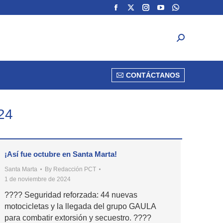
Facebook
Facebook
X
X
Instagram
Instagram
YouTube
YouTube
Whatsapp
Whatsapp
page
page
page
page
page
page
page
page
page
page
DEPORTES
VER MÁS
CONTÁCTANOS
opens
opens
opens
opens
opens
opens
opens
opens
opens
opens
in
in
in
in
in
in
in
in
in
in
new
new
new
new
new
new
new
new
new
new
CONTÁCTANOS
window
window
window
window
window
window
window
window
window
window
24
¡Así fue octubre en Santa Marta!
Santa Marta
By
Redacción PCT
1 de noviembre de 2024
???? Seguridad reforzada: 44 nuevas
motocicletas y la llegada del grupo GAULA
para combatir extorsión y secuestro. ????