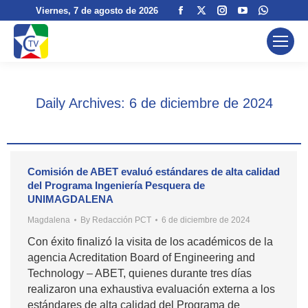
Facebook
X
Instagram
YouTube
Whatsa
Viernes
, 7 de agosto de 2026
page
page
page
page
page
opens
opens
opens
opens
opens
in
in
in
in
in
new
new
new
new
new
window
window
window
window
window
Daily Archives:
6 de diciembre de 2024
Comisión de ABET evaluó estándares de alta calidad
del Programa Ingeniería Pesquera de
UNIMAGDALENA
Magdalena
By
Redacción PCT
6 de diciembre de 2024
Con éxito finalizó la visita de los académicos de la
agencia Acreditation Board of Engineering and
Technology – ABET, quienes durante tres días
realizaron una exhaustiva evaluación externa a los
estándares de alta calidad del Programa de