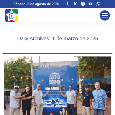
Facebook
X
Instagram
YouTube
Whatsa
Sábado
, 8 de agosto de 2026
page
page
page
page
page
opens
opens
opens
opens
opens
in
in
in
in
in
new
new
new
new
new
window
window
window
window
window
Daily Archives:
1 de marzo de 2025