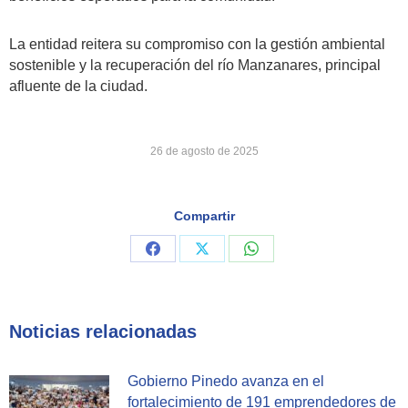
La entidad reitera su compromiso con la gestión ambiental
sostenible y la recuperación del río Manzanares, principal
afluente de la ciudad.
26 de agosto de 2025
Compartir
Share
Share
Share
on
on
on
Facebook
X
WhatsApp
Noticias relacionadas
Gobierno Pinedo avanza en el
fortalecimiento de 191 emprendedores de