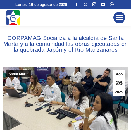
Facebook
X
Instagram
YouTube
Whatsa
Lunes
, 10 de agosto de 2026
page
page
page
page
page
opens
opens
opens
opens
opens
in
in
in
in
in
new
new
new
new
new
CORPAMAG Socializa a la alcaldía de Santa
window
window
window
window
window
Marta y a la comunidad las obras ejecutadas en
la quebrada Japón y el Río Manzanares
Santa Marta
Ago
26
2025