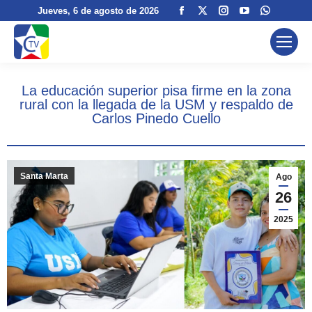
Facebook
X
Instagram
YouTube
Whatsa
Jueves
, 6 de agosto de 2026
page
page
page
page
page
opens
opens
opens
opens
opens
in
in
in
in
in
new
new
new
new
new
La educación superior pisa firme en la zona
window
window
window
window
window
rural con la llegada de la USM y respaldo de
Carlos Pinedo Cuello
Santa Marta
Ago
26
2025