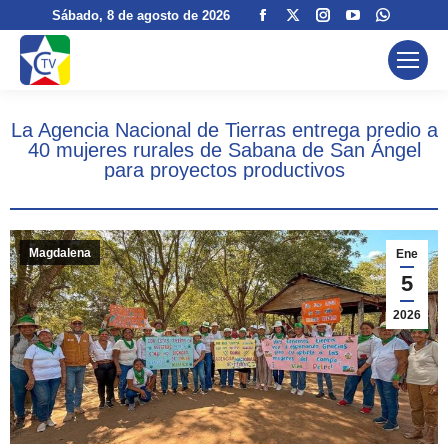
Facebook
X
Instagram
YouTube
Whatsa
Sábado
, 8 de agosto de 2026
page
page
page
page
page
opens
opens
opens
opens
opens
in
in
in
in
in
new
new
new
new
new
La Agencia Nacional de Tierras entrega predio a
window
window
window
window
window
40 mujeres rurales de Sabana de San Ángel
para proyectos productivos
Magdalena
Ene
5
2026