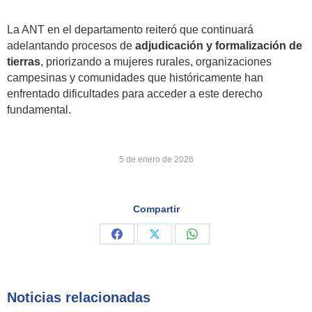
La ANT en el departamento reiteró que continuará
adelantando procesos de
adjudicación y formalización de
tierras
, priorizando a mujeres rurales, organizaciones
campesinas y comunidades que históricamente han
enfrentado dificultades para acceder a este derecho
fundamental.
5 de enero de 2026
Compartir
Share
Share
Share
on
on
on
Facebook
X
WhatsApp
Noticias relacionadas