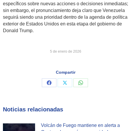
específicos sobre nuevas acciones o decisiones inmediatas;
sin embargo, el pronunciamiento deja claro que Venezuela
seguirá siendo una prioridad dentro de la agenda de política
exterior de Estados Unidos en esta etapa del gobierno de
Donald Trump.
5 de enero de 2026
Compartir
Share
Share
Share
on
on
on
Facebook
X
WhatsApp
Noticias relacionadas
Volcán de Fuego mantiene en alerta a