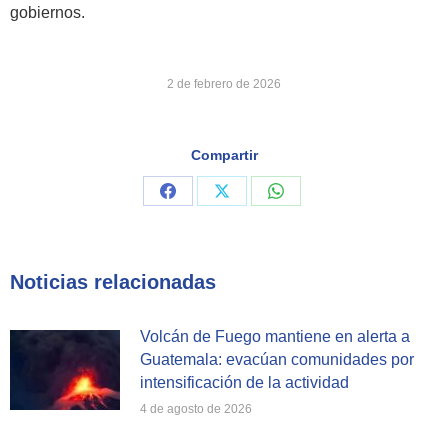
gobiernos.
2 de febrero de 2026
Compartir
Share
Share
Share
on
on
on
Facebook
X
WhatsApp
Noticias relacionadas
Volcán de Fuego mantiene en alerta a
Guatemala: evacúan comunidades por
intensificación de la actividad
4 de agosto de 2026