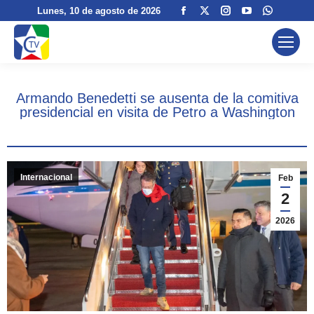
Facebook
X
Instagram
YouTube
Whatsa
Lunes
, 10 de agosto de 2026
page
page
page
page
page
opens
opens
opens
opens
opens
in
in
in
in
in
new
new
new
new
new
Armando Benedetti se ausenta de la comitiva
window
window
window
window
window
presidencial en visita de Petro a Washington
Internacional
Feb
2
2026