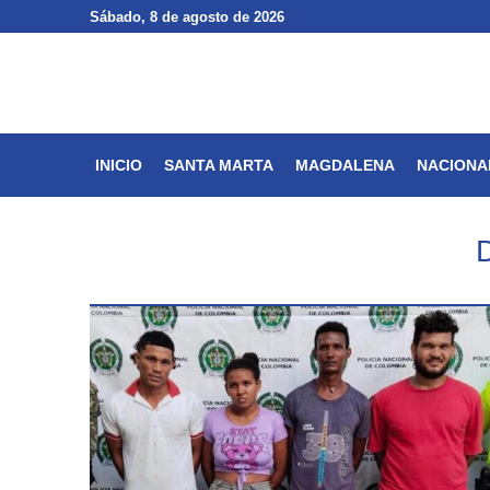
Sábado
Sábado
, 8 de agosto de 2026
, 8 de agosto de 2026
INICIO
SANTA MARTA
INICIO
SANTA MARTA
MAGDALENA
NACIONA
D