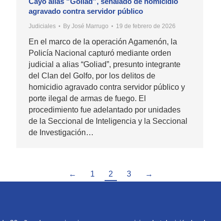
Cayó alias “Goliad”, señalado de homicidio
agravado contra servidor público
Judiciales
By
José Marrugo
19 de febrero de 2026
En el marco de la operación Agamenón, la
Policía Nacional capturó mediante orden
judicial a alias “Goliad”, presunto integrante
del Clan del Golfo, por los delitos de
homicidio agravado contra servidor público y
porte ilegal de armas de fuego. El
procedimiento fue adelantado por unidades
de la Seccional de Inteligencia y la Seccional
de Investigación…
←
1
2
3
→