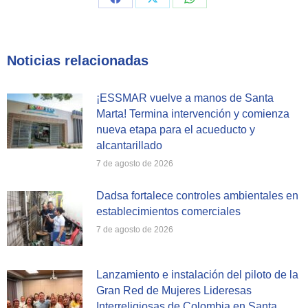
Share
Share
Share
on
on
on
Facebook
X
WhatsApp
Noticias relacionadas
¡ESSMAR vuelve a manos de Santa
Marta! Termina intervención y comienza
nueva etapa para el acueducto y
alcantarillado
7 de agosto de 2026
Dadsa fortalece controles ambientales en
establecimientos comerciales
7 de agosto de 2026
Lanzamiento e instalación del piloto de la
Gran Red de Mujeres Lideresas
Interreligiosas de Colombia en Santa