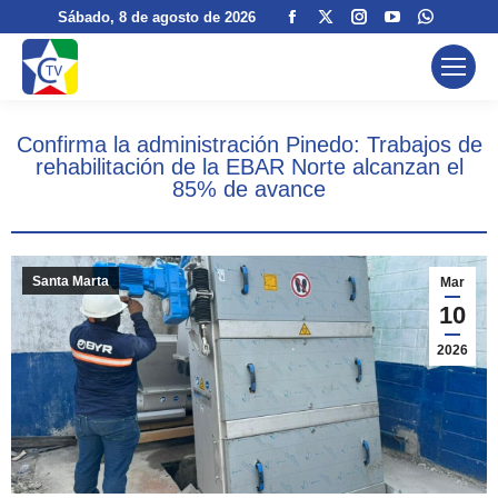
Facebook
X
Instagram
YouTube
Whatsa
Sábado
, 8 de agosto de 2026
page
page
page
page
page
opens
opens
opens
opens
opens
in
in
in
in
in
new
new
new
new
new
Confirma la administración Pinedo: Trabajos de
window
window
window
window
window
rehabilitación de la EBAR Norte alcanzan el
85% de avance
Santa Marta
Mar
10
2026