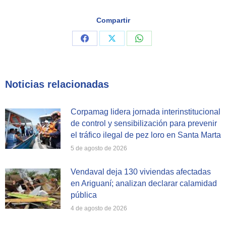
Compartir
Share
Share
Share
on
on
on
Facebook
X
WhatsApp
Noticias relacionadas
Corpamag lidera jornada interinstitucional
de control y sensibilización para prevenir
el tráfico ilegal de pez loro en Santa Marta
5 de agosto de 2026
Vendaval deja 130 viviendas afectadas
en Ariguaní; analizan declarar calamidad
pública
4 de agosto de 2026