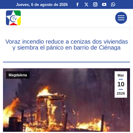
Facebook
X
Instagram
YouTube
Whatsa
Jueves
, 6 de agosto de 2026
page
page
page
page
page
opens
opens
opens
opens
opens
in
in
in
in
in
new
new
new
new
new
Voraz incendio reduce a cenizas dos viviendas
window
window
window
window
window
y siembra el pánico en barrio de Ciénaga
Magdalena
Mar
10
2026