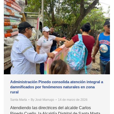
Administración Pinedo consolida atención integral a
damnificados por fenómenos naturales en zona
rural
Santa Marta
By
José Marrugo
14 de marzo de 2026
Atendiendo las directrices del alcalde Carlos
Pinedo Cuello, la Alcaldía Distrital de Santa Marta,