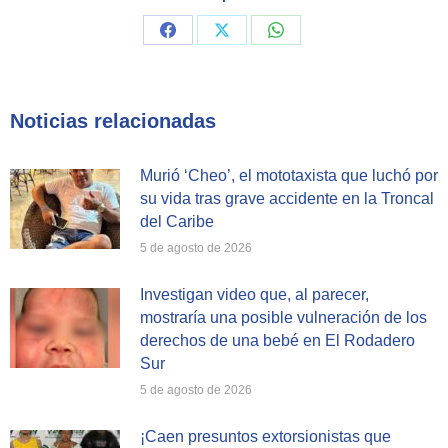
Share
Share
Share
on
on
on
Facebook
X
WhatsApp
Noticias relacionadas
Murió ‘Cheo’, el mototaxista que luchó por
su vida tras grave accidente en la Troncal
del Caribe
5 de agosto de 2026
Investigan video que, al parecer,
mostraría una posible vulneración de los
derechos de una bebé en El Rodadero
Sur
5 de agosto de 2026
¡Caen presuntos extorsionistas que