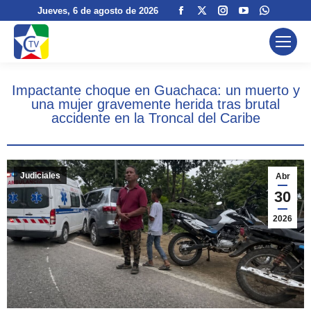
Facebook
X
Instagram
YouTube
Whatsa
Jueves
, 6 de agosto de 2026
page
page
page
page
page
opens
opens
opens
opens
opens
in
in
in
in
in
new
new
new
new
new
Impactante choque en Guachaca: un muerto y
window
window
window
window
window
una mujer gravemente herida tras brutal
accidente en la Troncal del Caribe
Judiciales
Abr
30
2026