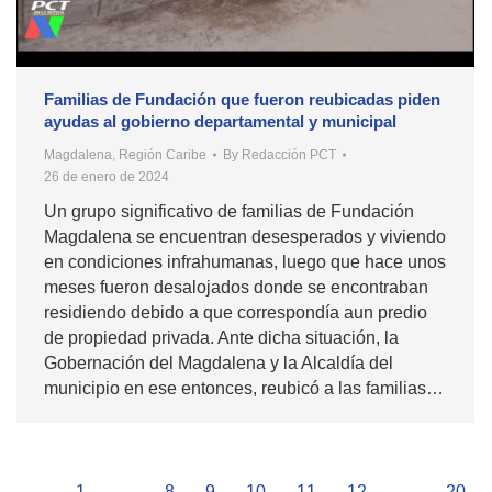
Familias de Fundación que fueron reubicadas piden
ayudas al gobierno departamental y municipal
Magdalena
,
Región Caribe
By
Redacción PCT
26 de enero de 2024
Un grupo significativo de familias de Fundación
Magdalena se encuentran desesperados y viviendo
en condiciones infrahumanas, luego que hace unos
meses fueron desalojados donde se encontraban
residiendo debido a que correspondía aun predio
de propiedad privada. Ante dicha situación, la
Gobernación del Magdalena y la Alcaldía del
municipio en ese entonces, reubicó a las familias…
←
1
…
8
9
10
11
12
…
20