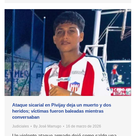
Ataque sicarial en Pivijay deja un muerto y dos
heridos; víctimas fueron baleadas mientras
conversaban
Judiciales
By
José Marrugo
16 de marzo de 2026
Un violento ataque armado dejó como saldo una