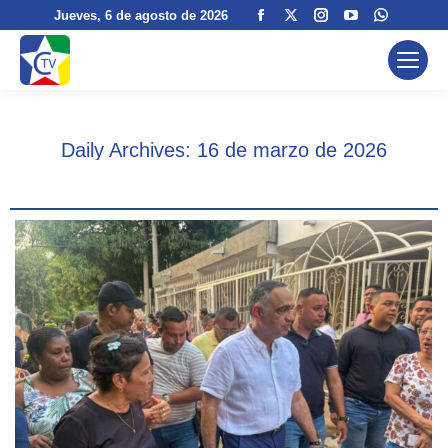
Facebook
X
Instagram
YouTube
Whatsa
Jueves
, 6 de agosto de 2026
page
page
page
page
page
opens
opens
opens
opens
opens
in
in
in
in
in
new
new
new
new
new
window
window
window
window
window
Daily Archives:
16 de marzo de 2026