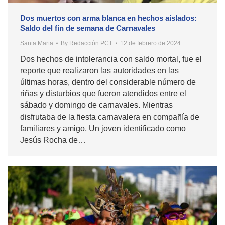
Dos muertos con arma blanca en hechos aislados:
Saldo del fin de semana de Carnavales
Santa Marta
By
Redacción PCT
12 de febrero de 2024
Dos hechos de intolerancia con saldo mortal, fue el
reporte que realizaron las autoridades en las
últimas horas, dentro del considerable número de
riñas y disturbios que fueron atendidos entre el
sábado y domingo de carnavales. Mientras
disfrutaba de la fiesta carnavalera en compañía de
familiares y amigo, Un joven identificado como
Jesús Rocha de…