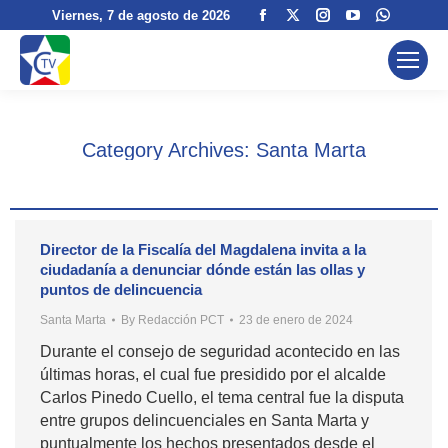
Facebook
X
Instagram
YouTube
Whatsa
Viernes
, 7 de agosto de 2026
page
page
page
page
page
opens
opens
opens
opens
opens
in
in
in
in
in
new
new
new
new
new
window
window
window
window
window
Category Archives:
Santa Marta
Director de la Fiscalía del Magdalena invita a la
ciudadanía a denunciar dónde están las ollas y
puntos de delincuencia
Santa Marta
By
Redacción PCT
23 de enero de 2024
Durante el consejo de seguridad acontecido en las
últimas horas, el cual fue presidido por el alcalde
Carlos Pinedo Cuello, el tema central fue la disputa
entre grupos delincuenciales en Santa Marta y
puntualmente los hechos presentados desde el