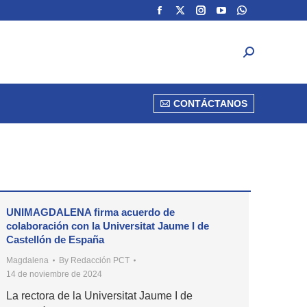
Facebook
Facebook
X
X
Instagram
Instagram
YouTube
YouTube
Whatsapp
Whatsapp
page
page
page
page
page
page
page
page
page
page
DEPORTES
VER MÁS
CONTÁCTANOS
opens
opens
opens
opens
opens
opens
opens
opens
opens
opens
in
in
in
in
in
in
in
in
in
in
new
new
new
new
new
new
new
new
new
new
CONTÁCTANOS
window
window
window
window
window
window
window
window
window
window
UNIMAGDALENA firma acuerdo de
colaboración con la Universitat Jaume I de
Castellón de España
Magdalena
By
Redacción PCT
14 de noviembre de 2024
La rectora de la Universitat Jaume I de