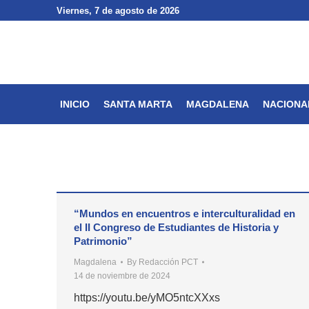
Viernes
Viernes
, 7 de agosto de 2026
, 7 de agosto de 2026
INICIO
SANTA MARTA
INICIO
SANTA MARTA
MAGDALENA
NACIONA
“Mundos en encuentros e interculturalidad en
el II Congreso de Estudiantes de Historia y
Patrimonio”
Magdalena
By
Redacción PCT
14 de noviembre de 2024
https://youtu.be/yMO5ntcXXxs