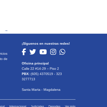
→
¡Síguenos en nuestras redes!
icios
to de
Oficina principal
Calle 22 #14-29 – Piso 2
PBX:
(605) 4370519 - 323
3277713
Santa Marta - Magdalena
onal
Internacional
Judiciales
Deportes
Ver más