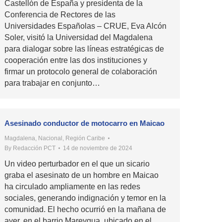
Castellón de España y presidenta de la
Conferencia de Rectores de las
Universidades Españolas – CRUE, Eva Alcón
Soler, visitó la Universidad del Magdalena
para dialogar sobre las líneas estratégicas de
cooperación entre las dos instituciones y
firmar un protocolo general de colaboración
para trabajar en conjunto…
Asesinado conductor de motocarro en Maicao
Magdalena
,
Nacional
,
Región Caribe
By
Redacción PCT
14 de noviembre de 2024
Un video perturbador en el que un sicario
graba el asesinato de un hombre en Maicao
ha circulado ampliamente en las redes
sociales, generando indignación y temor en la
comunidad. El hecho ocurrió en la mañana de
ayer, en el barrio Mareygua, ubicado en el