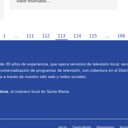
valor estimado…
1
…
111
112
113
114
115
…
186
30 años de experiencia, que opera servicios de televisión local, serv
comercialización de programas de televisión, con cobertura en el Distri
 a través de nuestro sitio web y redes sociales.
ticia
, el noticiero local de Santa Marta.
.
Inicio
Santa Marta
Magdalena
Naci