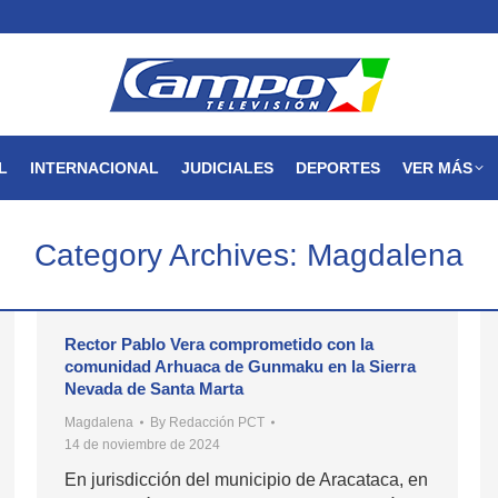
MAGDALENA
NACIONAL
INTERNACIONAL
JUDICIALES
L
INTERNACIONAL
JUDICIALES
DEPORTES
VER MÁS
Category Archives:
Magdalena
Rector Pablo Vera comprometido con la
comunidad Arhuaca de Gunmaku en la Sierra
Nevada de Santa Marta
Magdalena
By
Redacción PCT
14 de noviembre de 2024
En jurisdicción del municipio de Aracataca, en