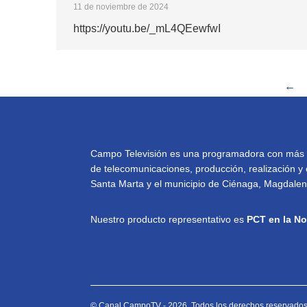
11 de noviembre de 2024
https://youtu.be/_mL4QEewfwI
←
Campo Televisión es una programadora con más de 
de telecomunicaciones, producción, realización y 
Santa Marta y el municipio de Ciénaga, Magdalena
Nuestro producto representativo es
PCT en la No
© Canal CampoTV - 2026. Todos los derechos reservados