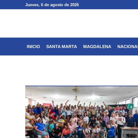
Jueves
Jueves
, 6 de agosto de 2026
, 6 de agosto de 2026
INICIO
SANTA MARTA
INICIO
SANTA MARTA
MAGDALENA
NACIONA