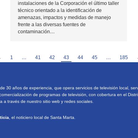
instalaciones de la Corporación el último taller
técnico orientado a la identificación de
amenazas, impactos y medidas de manejo
frente a las diversas fuentes de
contaminación…
←
1
…
41
42
43
44
45
…
185
30 años de experiencia, que opera servicios de televisión local, serv
comercialización de programas de televisión, con cobertura en el Distri
 a través de nuestro sitio web y redes sociales.
ticia
, el noticiero local de Santa Marta.