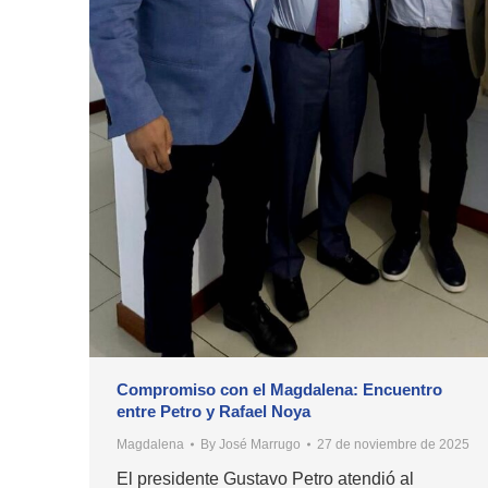
Compromiso con el Magdalena: Encuentro
entre Petro y Rafael Noya
Magdalena
By
José Marrugo
27 de noviembre de 2025
El presidente Gustavo Petro atendió al