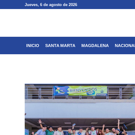
Jueves
Jueves
, 6 de agosto de 2026
, 6 de agosto de 2026
INICIO
SANTA MARTA
INICIO
SANTA MARTA
MAGDALENA
NACIONA