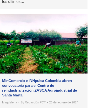
los últimos…
MinComercio e iNNpulsa Colombia abren
convocatoria para el Centro de
reindustrialización ZASCA Agroindustrial de
Santa Marta.
Magdalena
By
Redacción PCT
26 de febrero de 2024