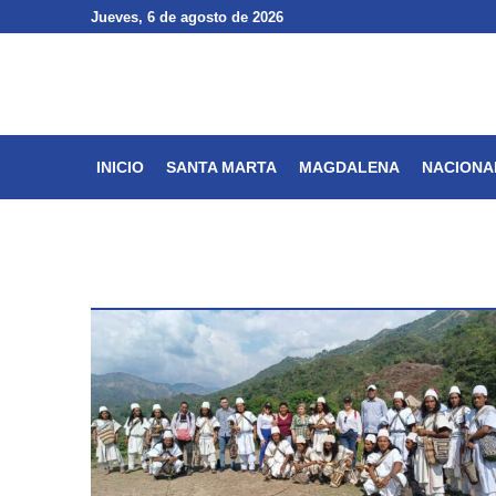
Jueves
Jueves
, 6 de agosto de 2026
, 6 de agosto de 2026
INICIO
SANTA MARTA
INICIO
SANTA MARTA
MAGDALENA
NACIONA