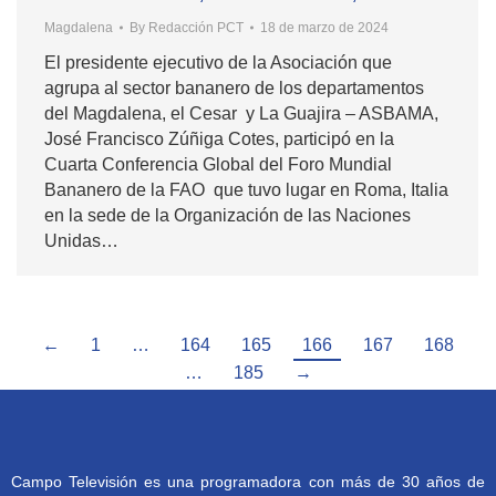
Magdalena
By
Redacción PCT
18 de marzo de 2024
El presidente ejecutivo de la Asociación que
agrupa al sector bananero de los departamentos
del Magdalena, el Cesar y La Guajira – ASBAMA,
José Francisco Zúñiga Cotes, participó en la
Cuarta Conferencia Global del Foro Mundial
Bananero de la FAO que tuvo lugar en Roma, Italia
en la sede de la Organización de las Naciones
Unidas…
←
1
…
164
165
166
167
168
…
185
→
Campo Televisión es una programadora con más de 30 años de